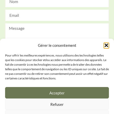
Gérer le consentement
Pour offrir les meilleures expériences, nous utilisons des technologies telles
que les cookies pour stocker et/ou accéder aux informations des appareils. Le
Envoyer
fait de consentir à ces technologies nous permettra de traiter des données
telles que le comportement de navigation ou les ID uniques sur ce site. Le fait de
ne pas consentir ou de retirer son consentement peut avoir un effet négatif sur
Conditions générales
certaines caractéristiques et fonctions.
Politique de confidentialité
Accepter
IPI déontologie
Refuser
Politique de cookies